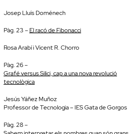
Josep Lluís Doménech
Pàg. 23 –
El racó de Fibonacci
Rosa Arabí i Vicent R. Chorro
Pàg. 26 –
Grafé versus Silici, cap a una nova revolució
tecnològica
Jesús Yáñez Muñoz
Professor de Tecnologia – IES Gata de Gorgos
Pàg. 28 –
Sabem interpretar els nombres quan són grans