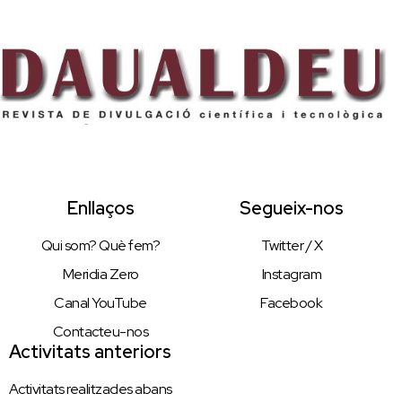
Enllaços
Segueix-nos
Qui som? Què fem?
Twitter / X
Meridia Zero
Instagram
Canal YouTube
Facebook
Contacteu-nos
Activitats anteriors
Activitats realitzades abans