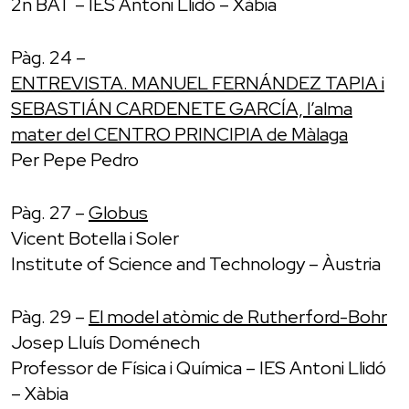
2n BAT – IES Antoni Llidó – Xàbia
Pàg. 24 –
ENTREVISTA. MANUEL FERNÁNDEZ TAPIA i
SEBASTIÁN CARDENETE GARCÍA, l’alma
mater del CENTRO PRINCIPIA de Màlaga
Per Pepe Pedro
Pàg. 27 –
Globus
Vicent Botella i Soler
Institute of Science and Technology – Àustria
Pàg. 29 –
El model atòmic de Rutherford-Bohr
Josep Lluís Doménech
Professor de Física i Química – IES Antoni Llidó
– Xàbia