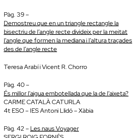
Pàg. 39 –
Demostreu que en un triangle rectangle la
bisectriu de l’angle recte divideix per la meitat
l’angle que formen la mediana i l’altura traçades
des de l’angle recte
Teresa Arabí i Vicent R. Chorro
Pàg. 40 –
És millor l’aigua embotellada que la de l’aixeta?
CARME CATALÀ CATURLA
4t ESO – IES Antoni Llidó – Xàbia
Pàg. 42 –
Les naus Voyager
SERGI ROIG FORNÉS