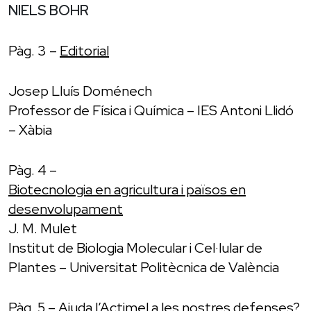
NIELS BOHR
Pàg. 3 –
Editorial
Josep Lluís Doménech
Professor de Física i Química – IES Antoni Llidó
– Xàbia
Pàg. 4 –
Biotecnologia en agricultura i països en
desenvolupament
J. M. Mulet
Institut de Biologia Molecular i Cel·lular de
Plantes – Universitat Politècnica de València
Pàg. 5 –
Ajuda l’Actimel a les nostres defenses?