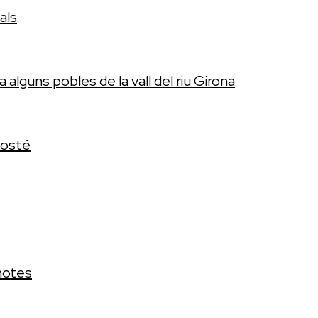
als
a alguns pobles de la vall del riu Girona
 vosté
notes