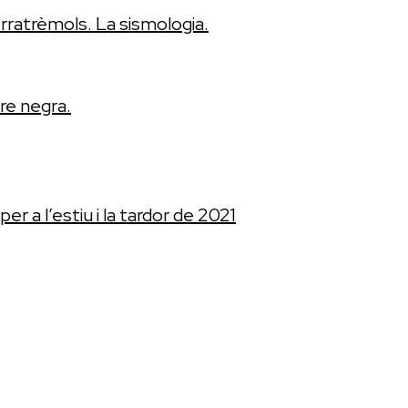
erratrèmols. La sismologia.
e negra.
 a l’estiu i la tardor de 2021