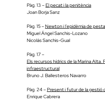
Pàg. 13 –
El pecat i la penitència
Joan Borja Sanz
Pàg. 15 –
Newton i l’epidèmia de pesta
Miguel Ángel Sanchis-Lozano
Nicolás Sanchis-Gual
Pàg. 17 –
Els recursos hídrics de la Marina Alta. P
infraestructural
Bruno J. Ballesteros Navarro
Pàg. 24 –
Present i futur de la gestió d
Enrique Cabrera